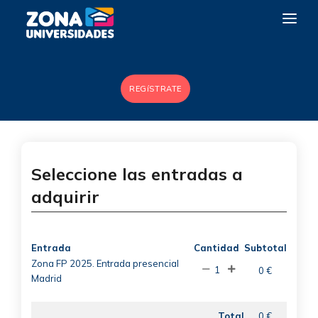
VISITAS ESCOLARES
REGíSTRATE
FERIA
ZONA FP
CONTACTO
Seleccione las entradas a
adquirir
Entrada
Cantidad
Subtotal
Zona FP 2025. Entrada presencial
1
0 €
Madrid
Total
0 €